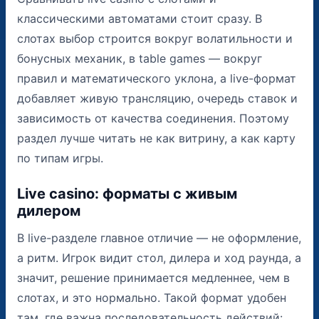
классическими автоматами стоит сразу. В
слотах выбор строится вокруг волатильности и
бонусных механик, в table games — вокруг
правил и математического уклона, а live-формат
добавляет живую трансляцию, очередь ставок и
зависимость от качества соединения. Поэтому
раздел лучше читать не как витрину, а как карту
по типам игры.
Live casino: форматы с живым
дилером
В live-разделе главное отличие — не оформление,
а ритм. Игрок видит стол, дилера и ход раунда, а
значит, решение принимается медленнее, чем в
слотах, и это нормально. Такой формат удобен
там, где важна последовательность действий: