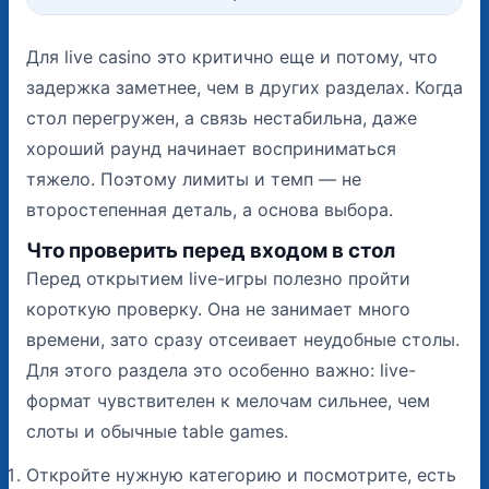
Для live casino это критично еще и потому, что
задержка заметнее, чем в других разделах. Когда
стол перегружен, а связь нестабильна, даже
хороший раунд начинает восприниматься
тяжело. Поэтому лимиты и темп — не
второстепенная деталь, а основа выбора.
Что проверить перед входом в стол
Перед открытием live-игры полезно пройти
короткую проверку. Она не занимает много
времени, зато сразу отсеивает неудобные столы.
Для этого раздела это особенно важно: live-
формат чувствителен к мелочам сильнее, чем
слоты и обычные table games.
Откройте нужную категорию и посмотрите, есть