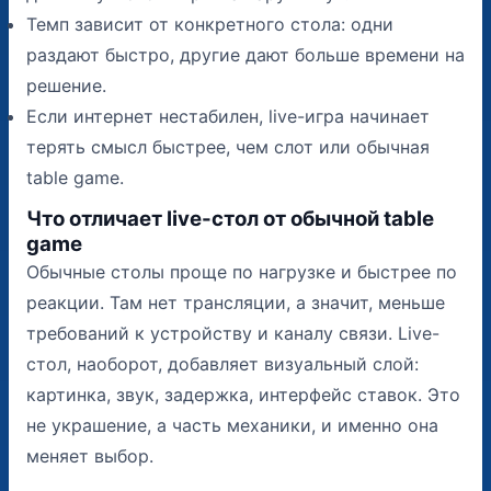
Темп зависит от конкретного стола: одни
раздают быстро, другие дают больше времени на
решение.
Если интернет нестабилен, live-игра начинает
терять смысл быстрее, чем слот или обычная
table game.
Что отличает live-стол от обычной table
game
Обычные столы проще по нагрузке и быстрее по
реакции. Там нет трансляции, а значит, меньше
требований к устройству и каналу связи. Live-
стол, наоборот, добавляет визуальный слой:
картинка, звук, задержка, интерфейс ставок. Это
не украшение, а часть механики, и именно она
меняет выбор.