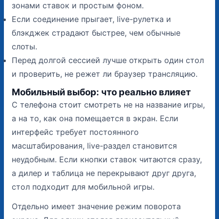
зонами ставок и простым фоном.
Если соединение прыгает, live-рулетка и
блэкджек страдают быстрее, чем обычные
слоты.
Перед долгой сессией лучше открыть один стол
и проверить, не режет ли браузер трансляцию.
Мобильный выбор: что реально влияет
С телефона стоит смотреть не на название игры,
а на то, как она помещается в экран. Если
интерфейс требует постоянного
масштабирования, live-раздел становится
неудобным. Если кнопки ставок читаются сразу,
а дилер и таблица не перекрывают друг друга,
стол подходит для мобильной игры.
Отдельно имеет значение режим поворота