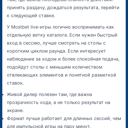
принять раздачу, дождаться результата, перейти
к следующей ставке.
У Mostbet live-игры логично воспринимать как
отдельную ветку каталога. Если нужен быстрый
вход в сессию, лучше смотреть на столы с
коротким циклом раунда. Если интересует
наблюдение за ходом и более спокойная подача,
подойдут столы с меньшим количеством
отвлекающих элементов и понятной разметкой
ставок.
Живой дилер полезен там, где важна
прозрачность хода, а не только результат на
экране.
Формат лучше работает для длинных сессий, чем
для импульсной игры на пару минут.