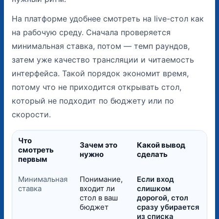
На платформе удобнее смотреть на live-стол как
на рабочую среду. Сначала проверяется
минимальная ставка, потом — темп раундов,
затем уже качество трансляции и читаемость
интерфейса. Такой порядок экономит время,
потому что не приходится открывать стол,
который не подходит по бюджету или по
скорости.
Что
Зачем это
Какой вывод
смотреть
нужно
сделать
первым
Минимальная
Понимание,
Если вход
ставка
входит ли
слишком
стол в ваш
дорогой, стол
бюджет
сразу убирается
из списка