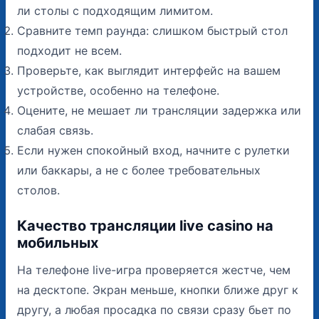
ли столы с подходящим лимитом.
Сравните темп раунда: слишком быстрый стол
подходит не всем.
Проверьте, как выглядит интерфейс на вашем
устройстве, особенно на телефоне.
Оцените, не мешает ли трансляции задержка или
слабая связь.
Если нужен спокойный вход, начните с рулетки
или баккары, а не с более требовательных
столов.
Качество трансляции live casino на
мобильных
На телефоне live-игра проверяется жестче, чем
на десктопе. Экран меньше, кнопки ближе друг к
другу, а любая просадка по связи сразу бьет по