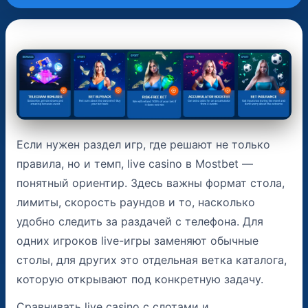
Если нужен раздел игр, где решают не только
правила, но и темп, live casino в Mostbet —
понятный ориентир. Здесь важны формат стола,
лимиты, скорость раундов и то, насколько
удобно следить за раздачей с телефона. Для
одних игроков live-игры заменяют обычные
столы, для других это отдельная ветка каталога,
которую открывают под конкретную задачу.
Сравнивать live casino с слотами и