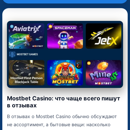
Mostbet Casino: что чаще всего пишут
в отзывах
В отзывах о Mostbet Casino обычно обсуждают
не ассортимент, а бытовые вещи: насколько