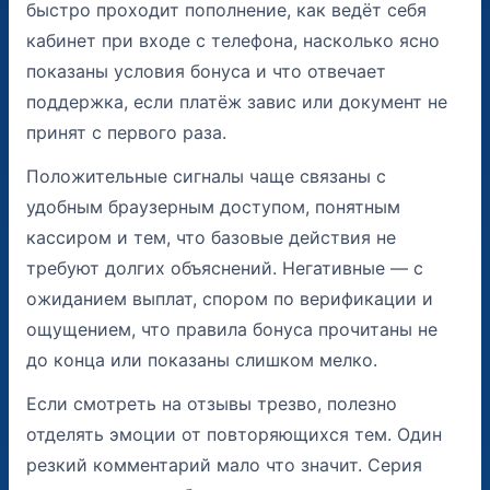
быстро проходит пополнение, как ведёт себя
кабинет при входе с телефона, насколько ясно
показаны условия бонуса и что отвечает
поддержка, если платёж завис или документ не
принят с первого раза.
Положительные сигналы чаще связаны с
удобным браузерным доступом, понятным
кассиром и тем, что базовые действия не
требуют долгих объяснений. Негативные — с
ожиданием выплат, спором по верификации и
ощущением, что правила бонуса прочитаны не
до конца или показаны слишком мелко.
Если смотреть на отзывы трезво, полезно
отделять эмоции от повторяющихся тем. Один
резкий комментарий мало что значит. Серия