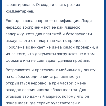
гарантировано. Отсюда и часть резких
комментариев.
Ещё одна зона споров — верификация. Люди
нередко воспринимают её как лишнюю
задержку, хотя для платежей и безопасности
аккаунта это стандартная часть процесса.
Проблема возникает не из-за самой проверки, а
из-за того, что документы загружают не в том
формате или не совпадают данные профиля.
Встречаются и претензии к мобильному опыту:
на слабом соединении страницы могут
открываться неровно, а при частой смене
вкладок сессия иногда сбрасывается. Для
отзывов это важный маркер, потому что он
показывает, где сервис чувствителен к