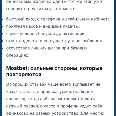
одинаковых жалоб на один и тот же этап уже
говорит о реальном узком месте.
быстрый вход с телефона и стабильный кабинет;
понятная касса и видимые лимиты;
ясные условия бонусов до активации;
ответ поддержки по существу, а не шаблоном;
отсутствие лишних шагов при базовых
операциях.
Mostbet: сильные стороны, которые
повторяются
В хороших отзывах чаще всего всплывает не
«вау-эффект», а предсказуемость. Людям
нравится, когда сайт не заставляет искать
нужный раздел, а касса и профиль ведут себя
одинаково на разных устройствах. Для многих