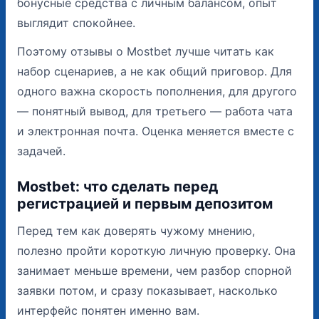
бонусные средства с личным балансом, опыт
выглядит спокойнее.
Поэтому отзывы о Mostbet лучше читать как
набор сценариев, а не как общий приговор. Для
одного важна скорость пополнения, для другого
— понятный вывод, для третьего — работа чата
и электронная почта. Оценка меняется вместе с
задачей.
Mostbet: что сделать перед
регистрацией и первым депозитом
Перед тем как доверять чужому мнению,
полезно пройти короткую личную проверку. Она
занимает меньше времени, чем разбор спорной
заявки потом, и сразу показывает, насколько
интерфейс понятен именно вам.