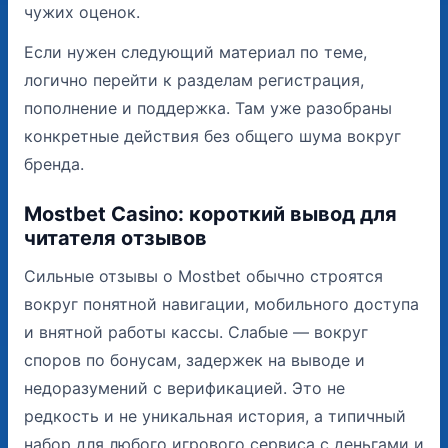
чужих оценок.
Если нужен следующий материал по теме,
логично перейти к разделам
регистрация
,
пополнение
и
поддержка
. Там уже разобраны
конкретные действия без общего шума вокруг
бренда.
Mostbet Casino: короткий вывод для
читателя отзывов
Сильные отзывы о Mostbet обычно строятся
вокруг понятной навигации, мобильного доступа
и внятной работы кассы. Слабые — вокруг
споров по бонусам, задержек на выводе и
недоразумений с верификацией. Это не
редкость и не уникальная история, а типичный
набор для любого игрового сервиса с деньгами и