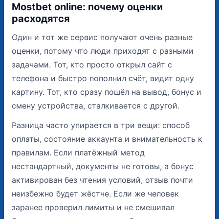
Mostbet online: почему оценки
расходятся
Один и тот же сервис получают очень разные
оценки, потому что люди приходят с разными
задачами. Тот, кто просто открыл сайт с
телефона и быстро пополнил счёт, видит одну
картину. Тот, кто сразу пошёл на вывод, бонус и
смену устройства, сталкивается с другой.
Разница часто упирается в три вещи: способ
оплаты, состояние аккаунта и внимательность к
правилам. Если платёжный метод
нестандартный, документы не готовы, а бонус
активирован без чтения условий, отзыв почти
неизбежно будет жёстче. Если же человек
заранее проверил лимиты и не смешивал