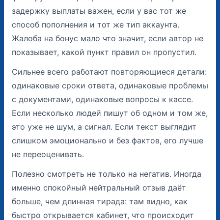
задержку выплаты важен, если у вас тот же
способ пополнения и тот же тип аккаунта.
Жалоба на бонус мало что значит, если автор не
показывает, какой пункт правил он пропустил.
Сильнее всего работают повторяющиеся детали:
одинаковые сроки ответа, одинаковые проблемы
с документами, одинаковые вопросы к кассе.
Если несколько людей пишут об одном и том же,
это уже не шум, а сигнал. Если текст выглядит
слишком эмоционально и без фактов, его лучше
не переоценивать.
Полезно смотреть не только на негатив. Иногда
именно спокойный нейтральный отзыв даёт
больше, чем длинная тирада: там видно, как
быстро открывается кабинет, что происходит