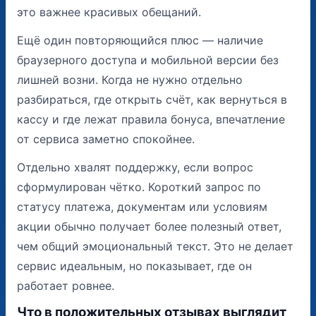
это важнее красивых обещаний.
Ещё один повторяющийся плюс — наличие
браузерного доступа и мобильной версии без
лишней возни. Когда не нужно отдельно
разбираться, где открыть счёт, как вернуться в
кассу и где лежат правила бонуса, впечатление
от сервиса заметно спокойнее.
Отдельно хвалят поддержку, если вопрос
сформулирован чётко. Короткий запрос по
статусу платежа, документам или условиям
акции обычно получает более полезный ответ,
чем общий эмоциональный текст. Это не делает
сервис идеальным, но показывает, где он
работает ровнее.
Что в положительных отзывах выглядит